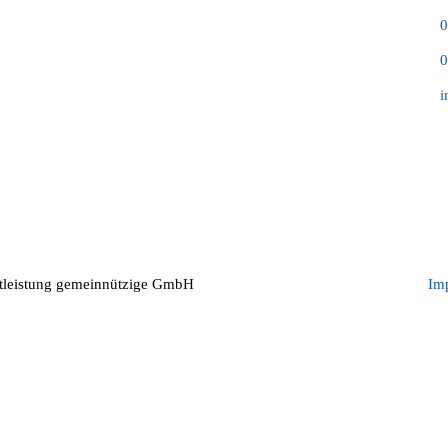
Fokus Familien- u. Sozialdienstleistung
0
gemeinnützige GmbH
0
Große Straße 52
i
27283 Verden (Aller)
stleistung gemeinnützige GmbH
Im