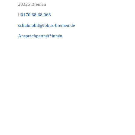
28325 Bremen
0170 68 68 068
schulmobil@fokus-bremen.de
Ansprechpartner*innen
Wo Sie uns finden:
Fokus Familien- u. Sozialdienstleistung
gemeinnützige GmbH