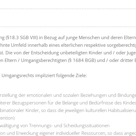
g (§18.3 SGB VIII) in Bezug auf junge Menschen und deren Eltern 
nte Umfeld innerhalb eines elterlichen respektive sorgeberechti
. Die von der Entscheidung unbeteiligten Kinder und / oder Juge
Eltern / Umgangsberechtigten (§ 1684 BGB) und / oder dritter 
 Umgangsrechts impliziert folgende Ziele:
erstellung der emotionalen und sozialen Beziehungen und Bindun
weiterer Bezugspersonen für die Belange und Bedürfnisse des Kinde
binationaler Kinder, so dass die jeweiligen kulturellen Habitualisieru
ention)
wältigung von Trennungs- und Scheidungssituationen
tion und Erweckung eigener individueller Ressourcen, so dass angeo