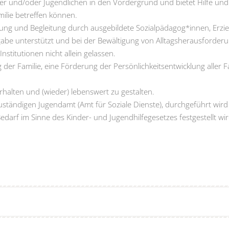
r und/oder Jugendlichen in den Vordergrund und bietet Hilfe un
amilie betreffen können.
uung und Begleitung durch ausgebildete Sozialpädagog*innen, Erz
fgabe unterstützt und bei der Bewältigung von Alltagsherausforder
nstitutionen nicht allein gelassen.
der Familie, eine Förderung der Persönlichkeitsentwicklung aller Fa
erhalten und (wieder) lebenswert zu gestalten.
tändigen Jugendamt (Amt für Soziale Dienste), durchgeführt wird s
darf im Sinne des Kinder- und Jugendhilfegesetzes festgestellt 