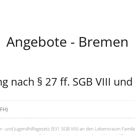
Angebote - Bremen
ng nach § 27 ff. SGB VIII und
PFH)
r- und Jugendhilfegesetz (§31 SGB VIII) an den Lebensraum Familie.