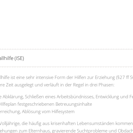
lhilfe (ISE)
lhilfe ist eine sehr intensive Form der Hilfen zur Erziehung (§27 ff
re Zeit ausgelegt und verläuft in der Regel in drei Phasen:
 Abklärung, Schließen eines Arbeitsbündnisses, Entwicklung und Fe
Ilfeplan festgeschriebenen Betreuungsinhalte
rreichung, Ablösung vom Hilfesystem
e Volljährige, die häufig aus krisenhaften Lebensumständen kommen,
Beziehungen zum Elternhaus, gravierende Suchtprobleme und Obdach