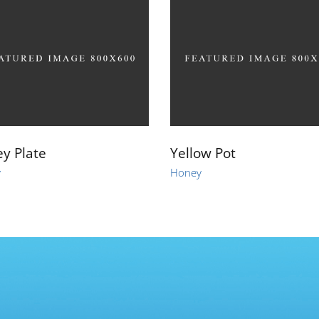
y Plate
Yellow Pot
y
Honey