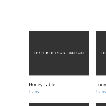
START
ÜBER UNS
ANGEBO
Honey Table
Tuny
Honey
Hone