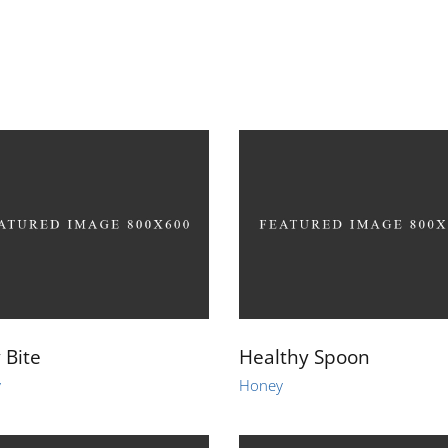
TE
STELLENANG
 Bite
Healthy Spoon
y
Honey