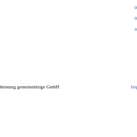
Fokus Familien- u. Sozialdienstleistung
0
gemeinnützige GmbH
0
Große Straße 52
i
27283 Verden (Aller)
stleistung gemeinnützige GmbH
Im